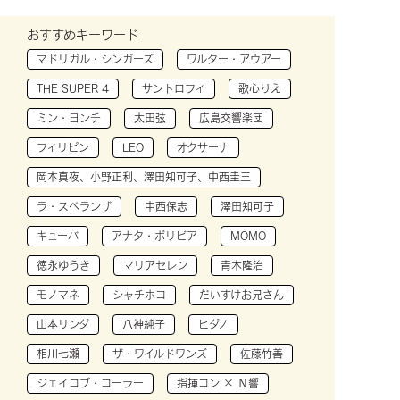
おすすめキーワード
マドリガル・シンガーズ
ワルター・アウアー
THE SUPER 4
サントロフィ
歌心りえ
ミン・ヨンチ
太田弦
広島交響楽団
フィリピン
LEO
オクサーナ
岡本真夜、小野正利、澤田知可子、中西圭三
ラ・スペランザ
中西保志
澤田知可子
キューバ
アナタ・ボリビア
MOMO
徳永ゆうき
マリアセレン
青木隆治
モノマネ
シャチホコ
だいすけお兄さん
山本リンダ
八神純子
ヒダノ
相川七瀬
ザ・ワイルドワンズ
佐藤竹善
ジェイコブ・コーラー
指揮コン × Ｎ響