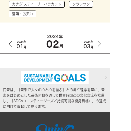
カナダ スティーブ・バラカット
クラシック
落語・お笑い
2024年
02
2024年
2024年
01
03
月
月
月
民音は、「音楽で人々の心と心を結ぶ」との創立理念を基に、音
楽をはじめとした芸術運動を通して世界各国との文化交流を推進
し、「SDGs（エスディージーズ／持続可能な開発目標）」の達成
に向けて貢献して参ります。