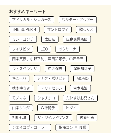
おすすめキーワード
マドリガル・シンガーズ
ワルター・アウアー
THE SUPER 4
サントロフィ
歌心りえ
ミン・ヨンチ
太田弦
広島交響楽団
フィリピン
LEO
オクサーナ
岡本真夜、小野正利、澤田知可子、中西圭三
ラ・スペランザ
中西保志
澤田知可子
キューバ
アナタ・ボリビア
MOMO
徳永ゆうき
マリアセレン
青木隆治
モノマネ
シャチホコ
だいすけお兄さん
山本リンダ
八神純子
ヒダノ
相川七瀬
ザ・ワイルドワンズ
佐藤竹善
ジェイコブ・コーラー
指揮コン × Ｎ響