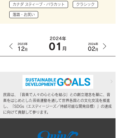
カナダ スティーブ・バラカット
クラシック
落語・お笑い
2024年
01
2023年
2024年
12
02
月
月
月
民音は、「音楽で人々の心と心を結ぶ」との創立理念を基に、音
楽をはじめとした芸術運動を通して世界各国との文化交流を推進
し、「SDGs（エスディージーズ／持続可能な開発目標）」の達成
に向けて貢献して参ります。