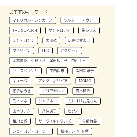
おすすめキーワード
マドリガル・シンガーズ
ワルター・アウアー
THE SUPER 4
サントロフィ
歌心りえ
ミン・ヨンチ
太田弦
広島交響楽団
フィリピン
LEO
オクサーナ
岡本真夜、小野正利、澤田知可子、中西圭三
ラ・スペランザ
中西保志
澤田知可子
キューバ
アナタ・ボリビア
MOMO
徳永ゆうき
マリアセレン
青木隆治
モノマネ
シャチホコ
だいすけお兄さん
山本リンダ
八神純子
ヒダノ
相川七瀬
ザ・ワイルドワンズ
佐藤竹善
ジェイコブ・コーラー
指揮コン × Ｎ響