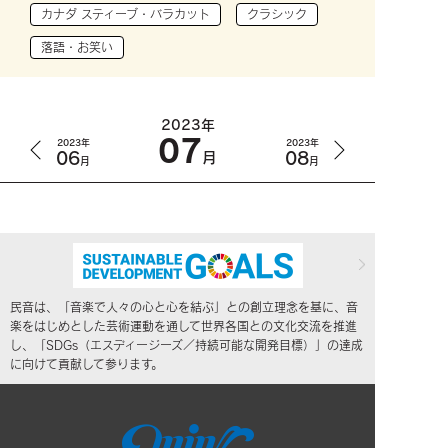
カナダ スティーブ・バラカット
クラシック
落語・お笑い
2023年
07
2023年
2023年
06
08
月
月
月
民音は、「音楽で人々の心と心を結ぶ」との創立理念を基に、音
楽をはじめとした芸術運動を通して世界各国との文化交流を推進
し、「SDGs（エスディージーズ／持続可能な開発目標）」の達成
に向けて貢献して参ります。