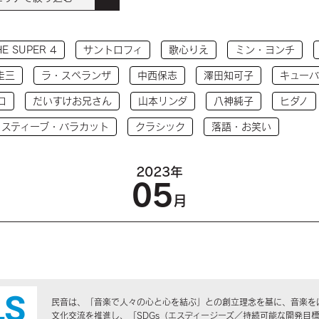
HE SUPER 4
サントロフィ
歌心りえ
ミン・ヨンチ
圭三
ラ・スペランザ
中西保志
澤田知可子
キューバ
コ
だいすけお兄さん
山本リンダ
八神純子
ヒダノ
 スティーブ・バラカット
クラシック
落語・お笑い
2023年
05
月
民音は、「音楽で人々の心と心を結ぶ」との創立理念を基に、音楽を
文化交流を推進し、「SDGs（エスディージーズ／持続可能な開発目