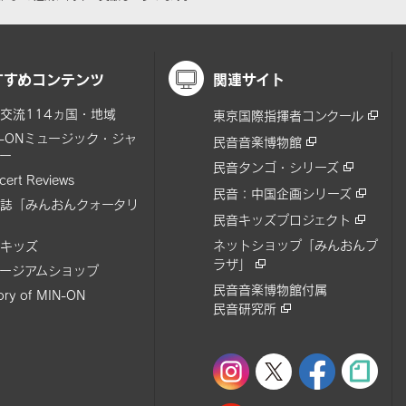
すすめコンテンツ
関連サイト
交流114ヵ国・地域
東京国際指揮者コンクール
N-ONミュージック・ジャ
民音音楽博物館
ー
民音タンゴ・シリーズ
cert Reviews
民音：中国企画シリーズ
誌「みんおんクォータリ
民音キッズプロジェクト
ネットショップ「みんおんプ
キッズ
ラザ」
ージアムショップ
民音音楽博物館付属
tory of MIN-ON
民音研究所