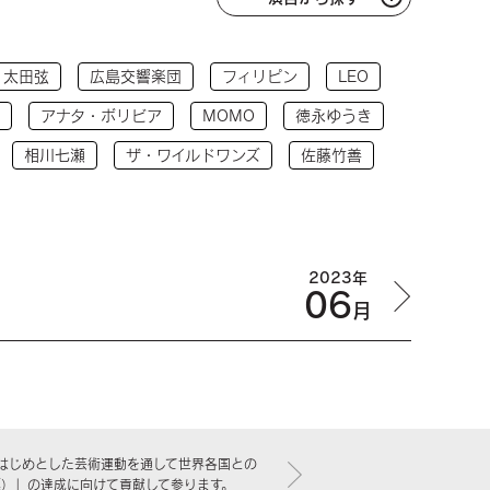
太田弦
広島交響楽団
フィリピン
LEO
アナタ・ボリビア
MOMO
徳永ゆうき
相川七瀬
ザ・ワイルドワンズ
佐藤竹善
2023年
06
月
はじめとした芸術運動を通して世界各国との
標）」の達成に向けて貢献して参ります。