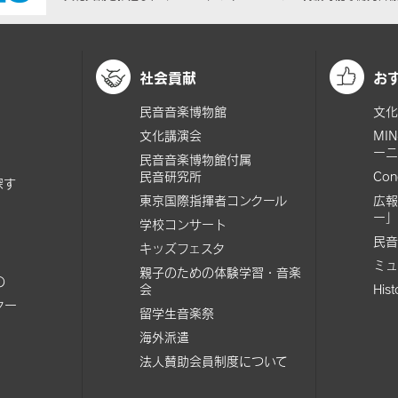
社会貢献
お
民音音楽博物館
文化
文化講演会
MI
ーニ
民音音楽博物館付属
民音研究所
Con
探す
東京国際指揮者コンクール
広報
ー」
学校コンサート
民音
キッズフェスタ
ミュ
親子のための体験学習・音楽
の
会
His
ター
留学生音楽祭
海外派遣
法人賛助会員制度について