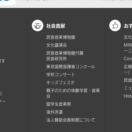
社会貢献
お
民音音楽博物館
文化
文化講演会
MI
ーニ
民音音楽博物館付属
民音研究所
Con
探す
東京国際指揮者コンクール
広報
ー」
学校コンサート
民音
キッズフェスタ
ミュ
親子のための体験学習・音楽
の
会
His
ター
留学生音楽祭
海外派遣
法人賛助会員制度について