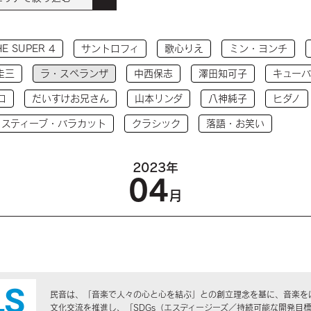
HE SUPER 4
サントロフィ
歌心りえ
ミン・ヨンチ
圭三
ラ・スペランザ
中西保志
澤田知可子
キューバ
コ
だいすけお兄さん
山本リンダ
八神純子
ヒダノ
 スティーブ・バラカット
クラシック
落語・お笑い
2023年
04
月
民音は、「音楽で人々の心と心を結ぶ」との創立理念を基に、音楽を
文化交流を推進し、「SDGs（エスディージーズ／持続可能な開発目