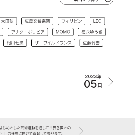
太田弦
広島交響楽団
フィリピン
LEO
アナタ・ボリビア
MOMO
徳永ゆうき
相川七瀬
ザ・ワイルドワンズ
佐藤竹善
2023年
05
月
はじめとした芸術運動を通して世界各国との
標）」の達成に向けて貢献して参ります。