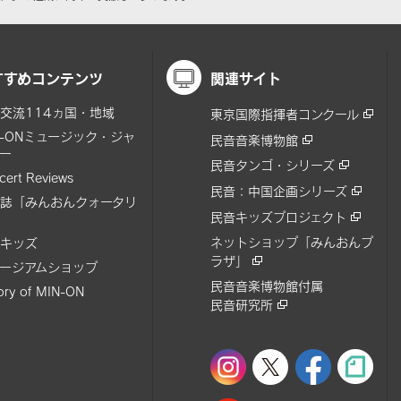
すすめコンテンツ
関連サイト
交流114ヵ国・地域
東京国際指揮者コンクール
N-ONミュージック・ジャ
民音音楽博物館
ー
民音タンゴ・シリーズ
cert Reviews
民音：中国企画シリーズ
誌「みんおんクォータリ
民音キッズプロジェクト
ネットショップ「みんおんプ
キッズ
ラザ」
ージアムショップ
民音音楽博物館付属
tory of MIN-ON
民音研究所