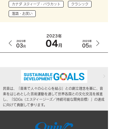
カナダ スティーブ・バラカット
クラシック
落語・お笑い
2023年
04
2023年
2023年
03
05
月
月
月
民音は、「音楽で人々の心と心を結ぶ」との創立理念を基に、音
楽をはじめとした芸術運動を通して世界各国との文化交流を推進
し、「SDGs（エスディージーズ／持続可能な開発目標）」の達成
に向けて貢献して参ります。