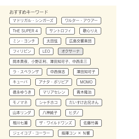
おすすめキーワード
マドリガル・シンガーズ
ワルター・アウアー
THE SUPER 4
サントロフィ
歌心りえ
ミン・ヨンチ
太田弦
広島交響楽団
フィリピン
LEO
オクサーナ
岡本真夜、小野正利、澤田知可子、中西圭三
ラ・スペランザ
中西保志
澤田知可子
キューバ
アナタ・ボリビア
MOMO
徳永ゆうき
マリアセレン
青木隆治
モノマネ
シャチホコ
だいすけお兄さん
山本リンダ
八神純子
ヒダノ
相川七瀬
ザ・ワイルドワンズ
佐藤竹善
ジェイコブ・コーラー
指揮コン × Ｎ響