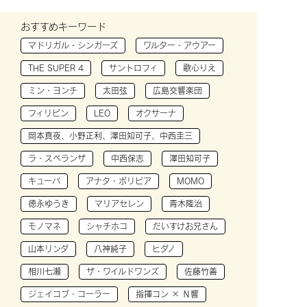
おすすめキーワード
マドリガル・シンガーズ
ワルター・アウアー
THE SUPER 4
サントロフィ
歌心りえ
ミン・ヨンチ
太田弦
広島交響楽団
フィリピン
LEO
オクサーナ
岡本真夜、小野正利、澤田知可子、中西圭三
ラ・スペランザ
中西保志
澤田知可子
キューバ
アナタ・ボリビア
MOMO
徳永ゆうき
マリアセレン
青木隆治
モノマネ
シャチホコ
だいすけお兄さん
山本リンダ
八神純子
ヒダノ
相川七瀬
ザ・ワイルドワンズ
佐藤竹善
ジェイコブ・コーラー
指揮コン × Ｎ響