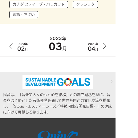
カナダ スティーブ・バラカット
クラシック
落語・お笑い
2023年
03
2023年
2023年
02
04
月
月
月
民音は、「音楽で人々の心と心を結ぶ」との創立理念を基に、音
楽をはじめとした芸術運動を通して世界各国との文化交流を推進
し、「SDGs（エスディージーズ／持続可能な開発目標）」の達成
に向けて貢献して参ります。