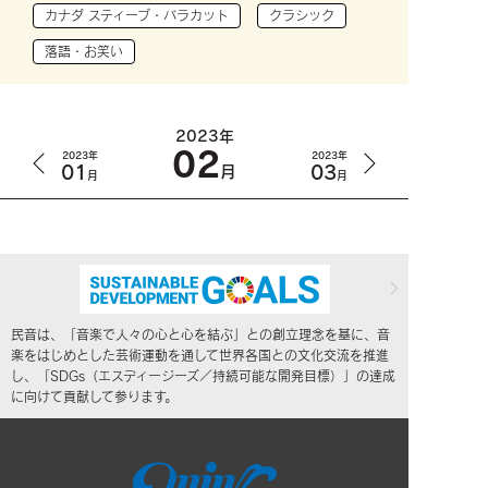
カナダ スティーブ・バラカット
クラシック
落語・お笑い
2023年
02
2023年
2023年
01
03
月
月
月
民音は、「音楽で人々の心と心を結ぶ」との創立理念を基に、音
楽をはじめとした芸術運動を通して世界各国との文化交流を推進
し、「SDGs（エスディージーズ／持続可能な開発目標）」の達成
に向けて貢献して参ります。