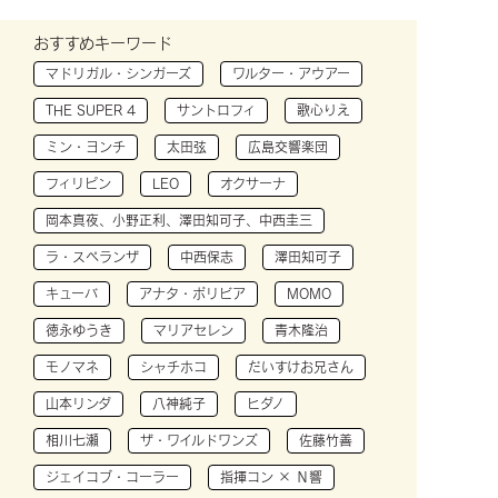
おすすめキーワード
マドリガル・シンガーズ
ワルター・アウアー
THE SUPER 4
サントロフィ
歌心りえ
ミン・ヨンチ
太田弦
広島交響楽団
フィリピン
LEO
オクサーナ
岡本真夜、小野正利、澤田知可子、中西圭三
ラ・スペランザ
中西保志
澤田知可子
キューバ
アナタ・ボリビア
MOMO
徳永ゆうき
マリアセレン
青木隆治
モノマネ
シャチホコ
だいすけお兄さん
山本リンダ
八神純子
ヒダノ
相川七瀬
ザ・ワイルドワンズ
佐藤竹善
ジェイコブ・コーラー
指揮コン × Ｎ響