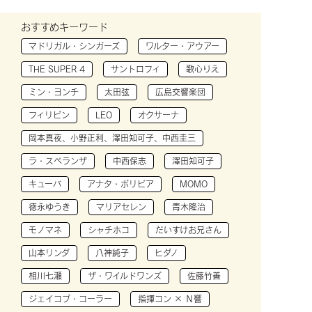
おすすめキーワード
マドリガル・シンガーズ
ワルター・アウアー
THE SUPER 4
サントロフィ
歌心りえ
ミン・ヨンチ
太田弦
広島交響楽団
フィリピン
LEO
オクサーナ
岡本真夜、小野正利、澤田知可子、中西圭三
ラ・スペランザ
中西保志
澤田知可子
キューバ
アナタ・ボリビア
MOMO
徳永ゆうき
マリアセレン
青木隆治
モノマネ
シャチホコ
だいすけお兄さん
山本リンダ
八神純子
ヒダノ
相川七瀬
ザ・ワイルドワンズ
佐藤竹善
ジェイコブ・コーラー
指揮コン × Ｎ響