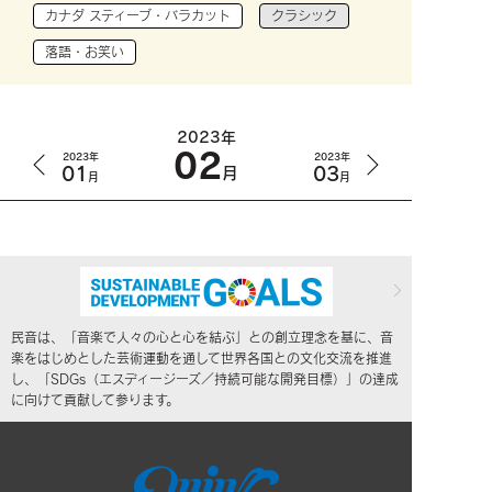
カナダ スティーブ・バラカット
クラシック
落語・お笑い
2023年
02
2023年
2023年
01
03
月
月
月
民音は、「音楽で人々の心と心を結ぶ」との創立理念を基に、音
楽をはじめとした芸術運動を通して世界各国との文化交流を推進
し、「SDGs（エスディージーズ／持続可能な開発目標）」の達成
に向けて貢献して参ります。