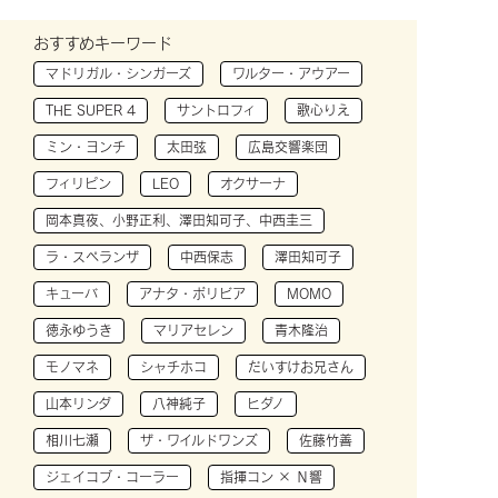
おすすめキーワード
マドリガル・シンガーズ
ワルター・アウアー
THE SUPER 4
サントロフィ
歌心りえ
ミン・ヨンチ
太田弦
広島交響楽団
フィリピン
LEO
オクサーナ
岡本真夜、小野正利、澤田知可子、中西圭三
ラ・スペランザ
中西保志
澤田知可子
キューバ
アナタ・ボリビア
MOMO
徳永ゆうき
マリアセレン
青木隆治
モノマネ
シャチホコ
だいすけお兄さん
山本リンダ
八神純子
ヒダノ
相川七瀬
ザ・ワイルドワンズ
佐藤竹善
ジェイコブ・コーラー
指揮コン × Ｎ響