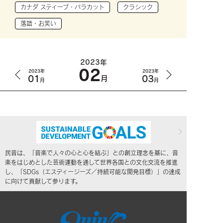
カナダ スティーブ・バラカット
クラシック
落語・お笑い
2023年
02
2023年
2023年
01
03
月
月
月
民音は、「音楽で人々の心と心を結ぶ」との創立理念を基に、音
楽をはじめとした芸術運動を通して世界各国との文化交流を推進
し、「SDGs（エスディージーズ／持続可能な開発目標）」の達成
に向けて貢献して参ります。