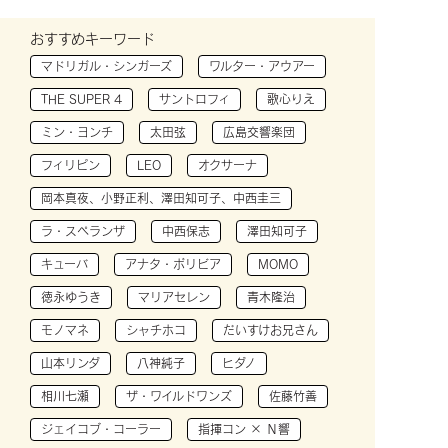
おすすめキーワード
マドリガル・シンガーズ
ワルター・アウアー
THE SUPER 4
サントロフィ
歌心りえ
ミン・ヨンチ
太田弦
広島交響楽団
フィリピン
LEO
オクサーナ
岡本真夜、小野正利、澤田知可子、中西圭三
ラ・スペランザ
中西保志
澤田知可子
キューバ
アナタ・ボリビア
MOMO
徳永ゆうき
マリアセレン
青木隆治
モノマネ
シャチホコ
だいすけお兄さん
山本リンダ
八神純子
ヒダノ
相川七瀬
ザ・ワイルドワンズ
佐藤竹善
ジェイコブ・コーラー
指揮コン × Ｎ響