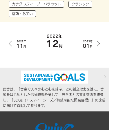
カナダ スティーブ・バラカット
クラシック
落語・お笑い
2022年
12
2022年
2023年
11
01
月
月
月
民音は、「音楽で人々の心と心を結ぶ」との創立理念を基に、音
楽をはじめとした芸術運動を通して世界各国との文化交流を推進
し、「SDGs（エスディージーズ／持続可能な開発目標）」の達成
に向けて貢献して参ります。