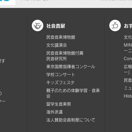
社会貢献
お
民音音楽博物館
文化
文化講演会
MI
ーニ
民音音楽博物館付属
民音研究所
Con
探す
東京国際指揮者コンクール
広報
ー」
学校コンサート
民音
キッズフェスタ
ミュ
親子のための体験学習・音楽
の
会
His
ター
留学生音楽祭
海外派遣
法人賛助会員制度について