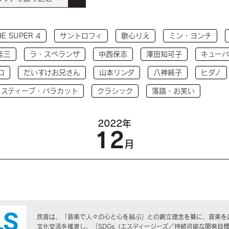
HE SUPER 4
サントロフィ
歌心りえ
ミン・ヨンチ
圭三
ラ・スペランザ
中西保志
澤田知可子
キューバ
コ
だいすけお兄さん
山本リンダ
八神純子
ヒダノ
 スティーブ・バラカット
クラシック
落語・お笑い
2022年
12
月
民音は、「音楽で人々の心と心を結ぶ」との創立理念を基に、音楽を
文化交流を推進し、「SDGs（エスディージーズ／持続可能な開発目