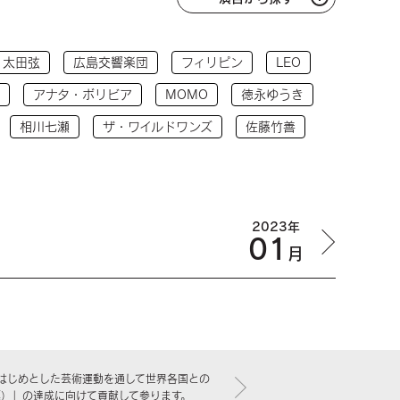
太田弦
広島交響楽団
フィリピン
LEO
アナタ・ボリビア
MOMO
徳永ゆうき
相川七瀬
ザ・ワイルドワンズ
佐藤竹善
2023年
01
月
はじめとした芸術運動を通して世界各国との
標）」の達成に向けて貢献して参ります。