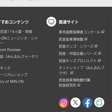
すすめコンテンツ
関連サイト
交流114ヵ国・地域
東京国際指揮者コンクール
N-ONミュージック・ジャ
民音音楽博物館
ー
民音タンゴ・シリーズ
cert Reviews
民音：中国企画シリーズ
誌「みんおんクォータリ
民音キッズプロジェクト
ネットショップ「みんおんプ
キッズ
ラザ」
ージアムショップ
民音音楽博物館付属
tory of MIN-ON
民音研究所