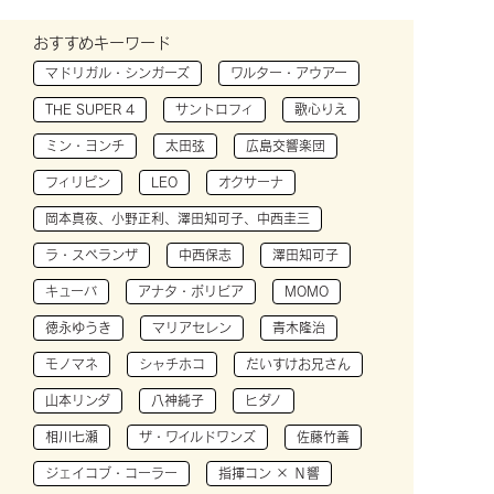
おすすめキーワード
マドリガル・シンガーズ
ワルター・アウアー
THE SUPER 4
サントロフィ
歌心りえ
ミン・ヨンチ
太田弦
広島交響楽団
フィリピン
LEO
オクサーナ
岡本真夜、小野正利、澤田知可子、中西圭三
ラ・スペランザ
中西保志
澤田知可子
キューバ
アナタ・ボリビア
MOMO
徳永ゆうき
マリアセレン
青木隆治
モノマネ
シャチホコ
だいすけお兄さん
山本リンダ
八神純子
ヒダノ
相川七瀬
ザ・ワイルドワンズ
佐藤竹善
ジェイコブ・コーラー
指揮コン × Ｎ響