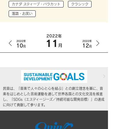
カナダ スティーブ・バラカット
クラシック
落語・お笑い
2022年
11
2022年
2022年
10
12
月
月
月
民音は、「音楽で人々の心と心を結ぶ」との創立理念を基に、音
楽をはじめとした芸術運動を通して世界各国との文化交流を推進
し、「SDGs（エスディージーズ／持続可能な開発目標）」の達成
に向けて貢献して参ります。