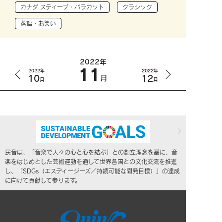
カナダ スティーブ・バラカット
クラシック
落語・お笑い
2022年
11
2022年
2022年
10
12
月
月
月
民音は、「音楽で人々の心と心を結ぶ」との創立理念を基に、音
楽をはじめとした芸術運動を通して世界各国との文化交流を推進
し、「SDGs（エスディージーズ／持続可能な開発目標）」の達成
に向けて貢献して参ります。