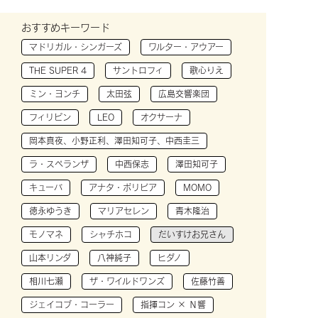
おすすめキーワード
マドリガル・シンガーズ
ワルター・アウアー
THE SUPER 4
サントロフィ
歌心りえ
ミン・ヨンチ
太田弦
広島交響楽団
フィリピン
LEO
オクサーナ
岡本真夜、小野正利、澤田知可子、中西圭三
ラ・スペランザ
中西保志
澤田知可子
キューバ
アナタ・ボリビア
MOMO
徳永ゆうき
マリアセレン
青木隆治
モノマネ
シャチホコ
だいすけお兄さん
山本リンダ
八神純子
ヒダノ
相川七瀬
ザ・ワイルドワンズ
佐藤竹善
ジェイコブ・コーラー
指揮コン × Ｎ響