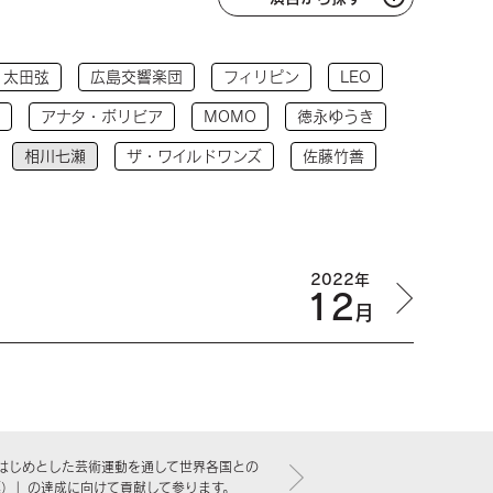
太田弦
広島交響楽団
フィリピン
LEO
アナタ・ボリビア
MOMO
徳永ゆうき
相川七瀬
ザ・ワイルドワンズ
佐藤竹善
2022年
12
月
はじめとした芸術運動を通して世界各国との
標）」の達成に向けて貢献して参ります。