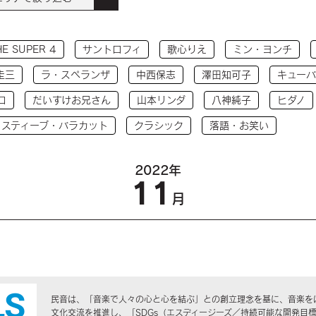
HE SUPER 4
サントロフィ
歌心りえ
ミン・ヨンチ
圭三
ラ・スペランザ
中西保志
澤田知可子
キューバ
コ
だいすけお兄さん
山本リンダ
八神純子
ヒダノ
 スティーブ・バラカット
クラシック
落語・お笑い
2022年
11
月
民音は、「音楽で人々の心と心を結ぶ」との創立理念を基に、音楽を
文化交流を推進し、「SDGs（エスディージーズ／持続可能な開発目