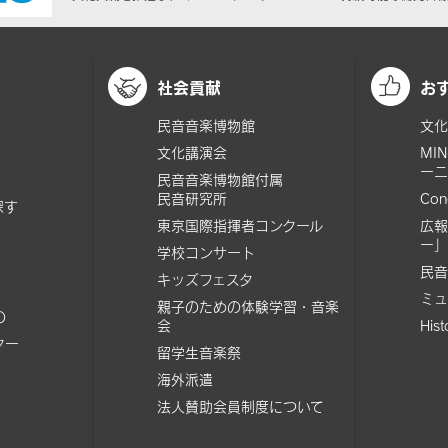
社会貢献
お
民音音楽博物館
文化
文化講演会
MI
ーニ
民音音楽博物館付属
民音研究所
Con
探す
東京国際指揮者コンクール
広報
ー」
学校コンサート
民音
キッズフェスタ
ミュ
親子のための体験学習・音楽
の
会
His
ター
留学生音楽祭
海外派遣
法人賛助会員制度について