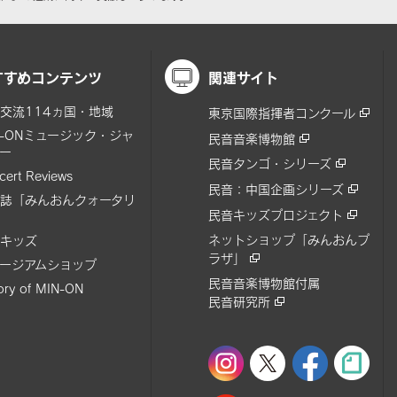
すすめコンテンツ
関連サイト
交流114ヵ国・地域
東京国際指揮者コンクール
N-ONミュージック・ジャ
民音音楽博物館
ー
民音タンゴ・シリーズ
cert Reviews
民音：中国企画シリーズ
誌「みんおんクォータリ
民音キッズプロジェクト
ネットショップ「みんおんプ
キッズ
ラザ」
ージアムショップ
民音音楽博物館付属
tory of MIN-ON
民音研究所