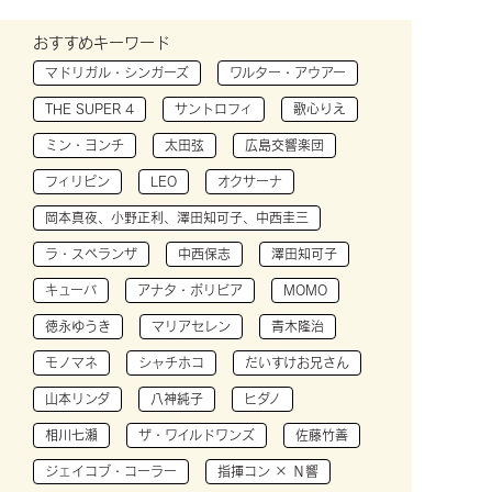
おすすめキーワード
マドリガル・シンガーズ
ワルター・アウアー
THE SUPER 4
サントロフィ
歌心りえ
ミン・ヨンチ
太田弦
広島交響楽団
フィリピン
LEO
オクサーナ
岡本真夜、小野正利、澤田知可子、中西圭三
ラ・スペランザ
中西保志
澤田知可子
キューバ
アナタ・ボリビア
MOMO
徳永ゆうき
マリアセレン
青木隆治
モノマネ
シャチホコ
だいすけお兄さん
山本リンダ
八神純子
ヒダノ
相川七瀬
ザ・ワイルドワンズ
佐藤竹善
ジェイコブ・コーラー
指揮コン × Ｎ響