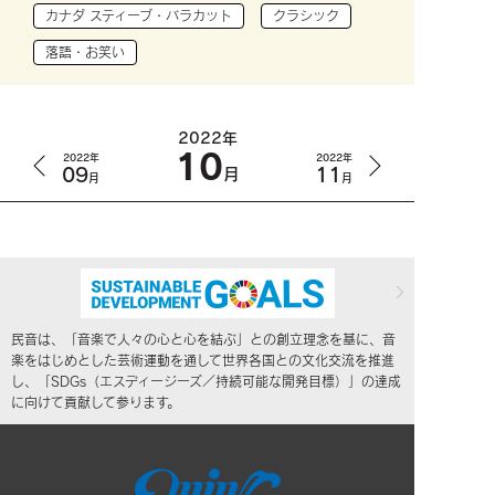
カナダ スティーブ・バラカット
クラシック
落語・お笑い
2022年
10
2022年
2022年
09
11
月
月
月
民音は、「音楽で人々の心と心を結ぶ」との創立理念を基に、音
楽をはじめとした芸術運動を通して世界各国との文化交流を推進
し、「SDGs（エスディージーズ／持続可能な開発目標）」の達成
に向けて貢献して参ります。