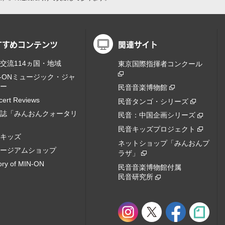
すすめコンテンツ
関連サイト
交流114ヵ国・地域
東京国際指揮者コンクール
N-ONミュージック・ジャ
ー
民音音楽博物館
cert Reviews
民音タンゴ・シリーズ
誌「みんおんクォータリ
民音：中国企画シリーズ
民音キッズプロジェクト
キッズ
ネットショップ「みんおんプ
ージアムショップ
ラザ」
ory of MIN-ON
民音音楽博物館付属
民音研究所