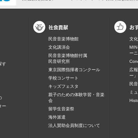
社会貢献
お
民音音楽博物館
文化
文化講演会
MI
ーニ
民音音楽博物館付属
民音研究所
Con
探す
東京国際指揮者コンクール
広報
ー」
学校コンサート
民音
キッズフェスタ
ミュ
親子のための体験学習・音楽
の
会
Hist
ター
留学生音楽祭
海外派遣
法人賛助会員制度について