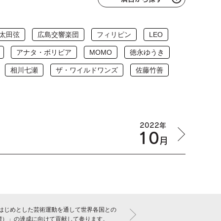
太田弦
広島交響楽団
フィリピン
LEO
アナタ・ボリビア
MOMO
徳永ゆうき
相川七瀬
ザ・ワイルドワンズ
佐藤竹善
2022年
10
月
はじめとした芸術運動を通して世界各国との
標）」の達成に向けて貢献して参ります。