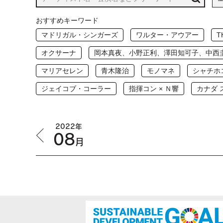
おすすめキーワード
マドリガル・シンガーズ
ワルター・アウアー
T
オクサーナ
岡本真夜、小野正利、澤田知可子、中西
マリアセレン
青木隆治
モノマネ
シャチホ
ジェイコブ・コーラー
指揮コン × Ｎ響
カナダ
2022年
08
月