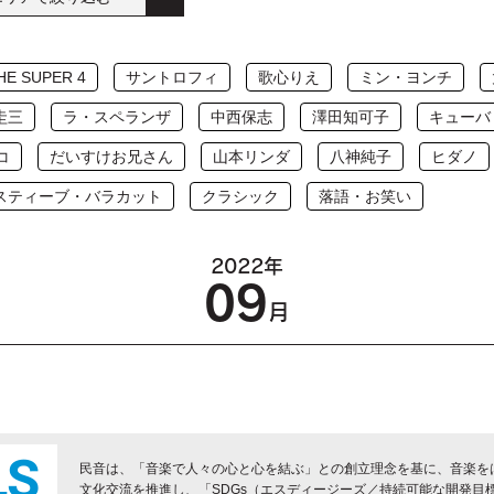
HE SUPER 4
サントロフィ
歌心りえ
ミン・ヨンチ
圭三
ラ・スペランザ
中西保志
澤田知可子
キューバ
コ
だいすけお兄さん
山本リンダ
八神純子
ヒダノ
 スティーブ・バラカット
クラシック
落語・お笑い
2022年
09
月
民音は、「音楽で人々の心と心を結ぶ」との創立理念を基に、音楽を
文化交流を推進し、「SDGs（エスディージーズ／持続可能な開発目