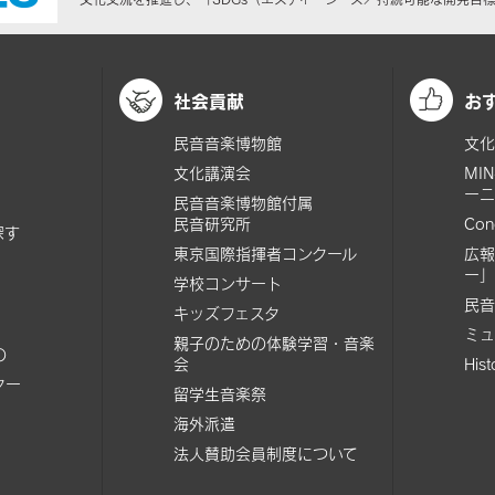
社会貢献
お
民音音楽博物館
文化
文化講演会
MI
ーニ
民音音楽博物館付属
民音研究所
Con
探す
東京国際指揮者コンクール
広報
ー」
学校コンサート
民音
キッズフェスタ
ミュ
親子のための体験学習・音楽
の
会
His
ター
留学生音楽祭
海外派遣
法人賛助会員制度について