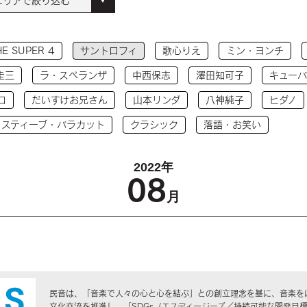
HE SUPER 4
サントロフィ
歌心りえ
ミン・ヨンチ
圭三
ラ・スペランザ
中西保志
澤田知可子
キューバ
コ
だいすけお兄さん
山本リンダ
八神純子
ヒダノ
 スティーブ・バラカット
クラシック
落語・お笑い
2022年
08
月
民音は、「音楽で人々の心と心を結ぶ」との創立理念を基に、音楽を
文化交流を推進し、「SDGs（エスディージーズ／持続可能な開発目