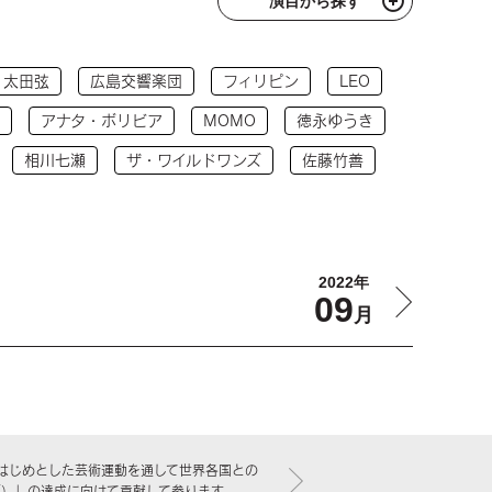
演目から探す
太田弦
広島交響楽団
フィリピン
LEO
アナタ・ボリビア
MOMO
徳永ゆうき
相川七瀬
ザ・ワイルドワンズ
佐藤竹善
2022年
09
月
はじめとした芸術運動を通して世界各国との
標）」の達成に向けて貢献して参ります。