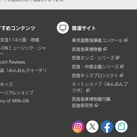
すすめコンテンツ
関連サイト
交流114ヵ国・地域
東京国際指揮者コンクール
N-ONミュージック・ジャ
民音音楽博物館
ー
民音タンゴ・シリーズ
cert Reviews
民音：中国企画シリーズ
誌「みんおんクォータリ
民音キッズプロジェクト
ネットショップ「みんおんプ
キッズ
ラザ」
ージアムショップ
民音音楽博物館付属
tory of MIN-ON
民音研究所