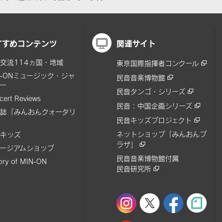
すすめコンテンツ
関連サイト
交流114ヵ国・地域
東京国際指揮者コンクール
N-ONミュージック・ジャ
民音音楽博物館
ー
民音タンゴ・シリーズ
cert Reviews
民音：中国企画シリーズ
誌「みんおんクォータリ
民音キッズプロジェクト
ネットショップ「みんおんプ
キッズ
ラザ」
ージアムショップ
民音音楽博物館付属
tory of MIN-ON
民音研究所