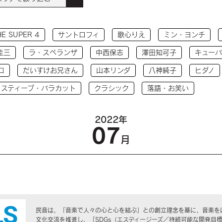
HE SUPER 4
サントロフィ
歌心りえ
ミン・ヨンチ
圭三
ラ・スペランザ
中西保志
澤田知可子
キューバ
コ
だいすけお兄さん
山本リンダ
八神純子
ヒダノ
 スティーブ・バラカット
クラシック
落語・お笑い
2022年
07
月
民音は、「音楽で人々の心と心を結ぶ」との創立理念を基に、音楽を
文化交流を推進し、「SDGs（エスディージーズ／持続可能な開発目