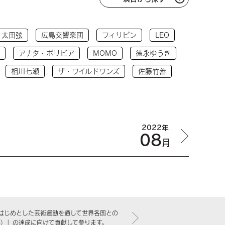
太田弦
広島交響楽団
フィリピン
LEO
アナタ・ボリビア
MOMO
徳永ゆうき
相川七瀬
ザ・ワイルドワンズ
佐藤竹善
2022年
08
月
はじめとした芸術運動を通して世界各国との
標）」の達成に向けて貢献して参ります。