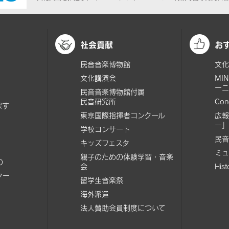
社会貢献
お
民音音楽博物館
文化
文化講演会
MI
ーニ
民音音楽博物館付属
民音研究所
Con
探す
東京国際指揮者コンクール
広報
ー」
学校コンサート
民音
キッズフェスタ
ミュ
親子のための体験学習・音楽
の
会
His
ター
留学生音楽祭
海外派遣
法人賛助会員制度について