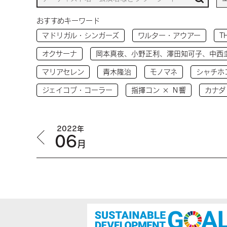
おすすめキーワード
マドリガル・シンガーズ
ワルター・アウアー
T
オクサーナ
岡本真夜、小野正利、澤田知可子、中西
マリアセレン
青木隆治
モノマネ
シャチホ
ジェイコブ・コーラー
指揮コン × Ｎ響
カナダ
2022年
06
月