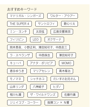
おすすめキーワード
マドリガル・シンガーズ
ワルター・アウアー
THE SUPER 4
サントロフィ
歌心りえ
ミン・ヨンチ
太田弦
広島交響楽団
フィリピン
LEO
オクサーナ
岡本真夜、小野正利、澤田知可子、中西圭三
ラ・スペランザ
中西保志
澤田知可子
キューバ
アナタ・ボリビア
MOMO
徳永ゆうき
マリアセレン
青木隆治
モノマネ
シャチホコ
だいすけお兄さん
山本リンダ
八神純子
ヒダノ
相川七瀬
ザ・ワイルドワンズ
佐藤竹善
ジェイコブ・コーラー
指揮コン × Ｎ響