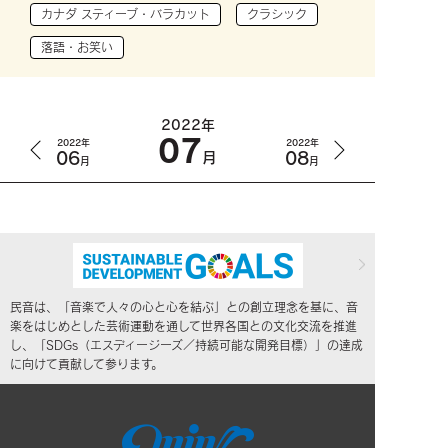
カナダ スティーブ・バラカット
クラシック
落語・お笑い
2022年
07
2022年
2022年
06
08
月
月
月
民音は、「音楽で人々の心と心を結ぶ」との創立理念を基に、音
楽をはじめとした芸術運動を通して世界各国との文化交流を推進
し、「SDGs（エスディージーズ／持続可能な開発目標）」の達成
に向けて貢献して参ります。