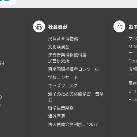
社会貢献
お
民音音楽博物館
文化
文化講演会
MI
ーニ
民音音楽博物館付属
民音研究所
Con
探す
東京国際指揮者コンクール
広報
ー」
学校コンサート
民音
キッズフェスタ
ミュ
親子のための体験学習・音楽
の
会
His
ター
留学生音楽祭
海外派遣
法人賛助会員制度について