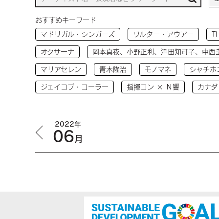
おすすめキーワード
マドリガル・シンガーズ
ワルター・アウアー
T
オクサーナ
岡本真夜、小野正利、澤田知可子、中西
マリアセレン
青木隆治
モノマネ
シャチホ
ジェイコブ・コーラー
指揮コン × Ｎ響
カナダ
2022年
06
月