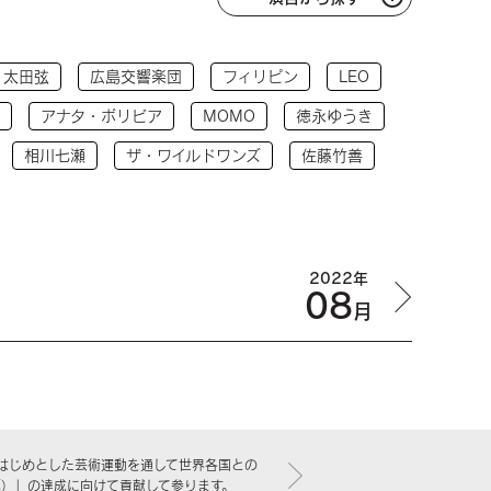
太田弦
広島交響楽団
フィリピン
LEO
アナタ・ボリビア
MOMO
徳永ゆうき
相川七瀬
ザ・ワイルドワンズ
佐藤竹善
2022年
08
月
はじめとした芸術運動を通して世界各国との
標）」の達成に向けて貢献して参ります。