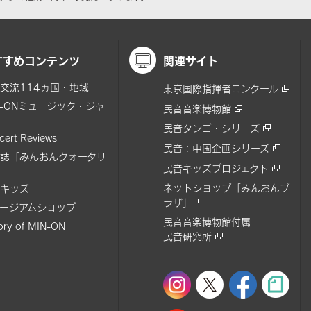
すすめコンテンツ
関連サイト
交流114ヵ国・地域
東京国際指揮者コンクール
N-ONミュージック・ジャ
民音音楽博物館
ー
民音タンゴ・シリーズ
cert Reviews
民音：中国企画シリーズ
誌「みんおんクォータリ
民音キッズプロジェクト
ネットショップ「みんおんプ
キッズ
ラザ」
ージアムショップ
民音音楽博物館付属
tory of MIN-ON
民音研究所