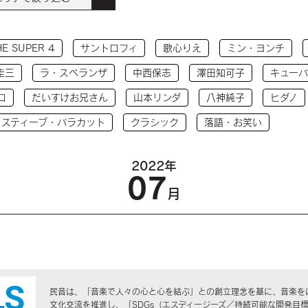
HE SUPER 4
サントロフィ
歌心りえ
ミン・ヨンチ
圭三
ラ・スペランザ
中西保志
澤田知可子
キューバ
コ
だいすけお兄さん
山本リンダ
八神純子
ヒダノ
 スティーブ・バラカット
クラシック
落語・お笑い
2022年
07
月
民音は、「音楽で人々の心と心を結ぶ」との創立理念を基に、音楽を
文化交流を推進し、「SDGs（エスディージーズ／持続可能な開発目