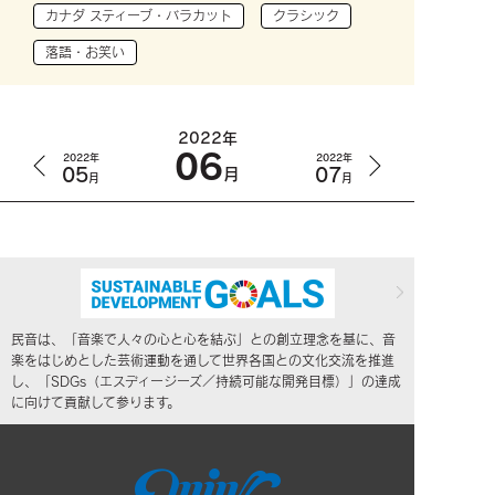
カナダ スティーブ・バラカット
クラシック
落語・お笑い
2022年
06
2022年
2022年
05
07
月
月
月
民音は、「音楽で人々の心と心を結ぶ」との創立理念を基に、音
楽をはじめとした芸術運動を通して世界各国との文化交流を推進
し、「SDGs（エスディージーズ／持続可能な開発目標）」の達成
に向けて貢献して参ります。