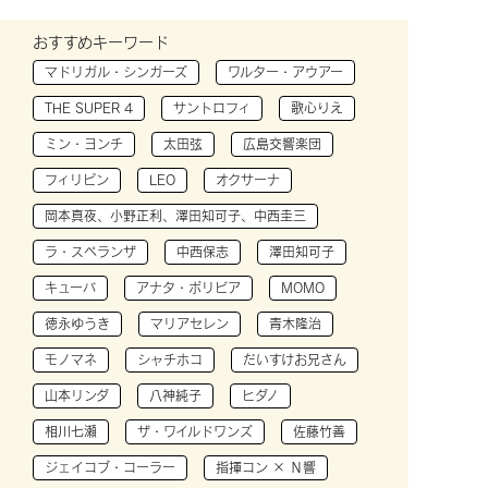
おすすめキーワード
マドリガル・シンガーズ
ワルター・アウアー
THE SUPER 4
サントロフィ
歌心りえ
ミン・ヨンチ
太田弦
広島交響楽団
フィリピン
LEO
オクサーナ
岡本真夜、小野正利、澤田知可子、中西圭三
ラ・スペランザ
中西保志
澤田知可子
キューバ
アナタ・ボリビア
MOMO
徳永ゆうき
マリアセレン
青木隆治
モノマネ
シャチホコ
だいすけお兄さん
山本リンダ
八神純子
ヒダノ
相川七瀬
ザ・ワイルドワンズ
佐藤竹善
ジェイコブ・コーラー
指揮コン × Ｎ響