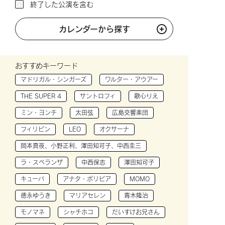
終了した公演を含む
カレンダーから探す
おすすめキーワード
マドリガル・シンガーズ
ワルター・アウアー
THE SUPER 4
サントロフィ
歌心りえ
ミン・ヨンチ
太田弦
広島交響楽団
フィリピン
LEO
オクサーナ
岡本真夜、小野正利、澤田知可子、中西圭三
ラ・スペランザ
中西保志
澤田知可子
キューバ
アナタ・ボリビア
MOMO
徳永ゆうき
マリアセレン
青木隆治
モノマネ
シャチホコ
だいすけお兄さん