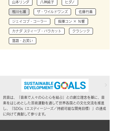
山本リンダ
八神純子
ヒダノ
相川七瀬
ザ・ワイルドワンズ
佐藤竹善
ジェイコブ・コーラー
指揮コン × Ｎ響
カナダ スティーブ・バラカット
クラシック
落語・お笑い
民音は、「音楽で人々の心と心を結ぶ」との創立理念を基に、音
楽をはじめとした芸術運動を通して世界各国との文化交流を推進
し、「SDGs（エスディージーズ／持続可能な開発目標）」の達成
に向けて貢献して参ります。