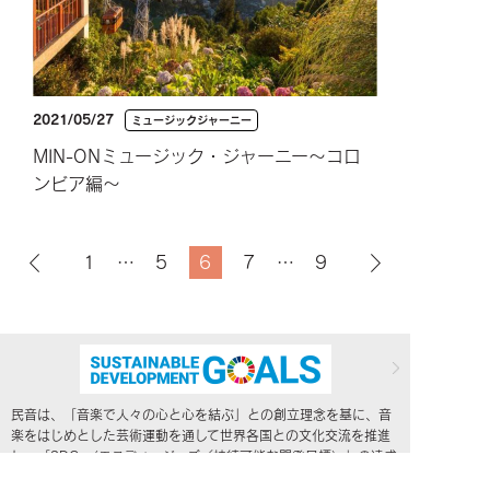
2021/05/27
ミュージックジャーニー
MIN-ONミュージック・ジャーニー～コロ
ンビア編～
1
…
5
6
7
…
9
民音は、「音楽で人々の心と心を結ぶ」との創立理念を基に、音
楽をはじめとした芸術運動を通して世界各国との文化交流を推進
し、「SDGs（エスディージーズ／持続可能な開発目標）」の達成
に向けて貢献して参ります。