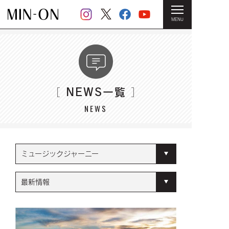
MENU
HOME
＞ NEWS一覧
NEWS一覧
［
］
NEWS