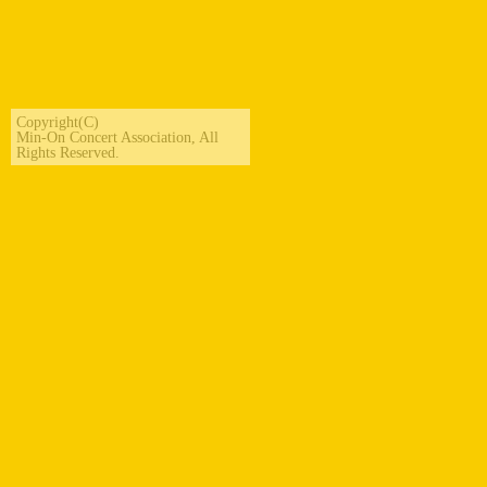
Copyright(C)
Min-On Concert Association
, All
Rights Reserved.
ごあいさつ
民音では2009年から、「カリブ海ミュージック・クルーズ」とし
て、カリブ海の周辺の個性溢れる豊かな音楽を紹介するシリーズ
を実施して参りました。第1回（2009年）はハイチ、第2回（2011
年）ジャマイカ、第3回（2013年）キューバと続いたシリーズ