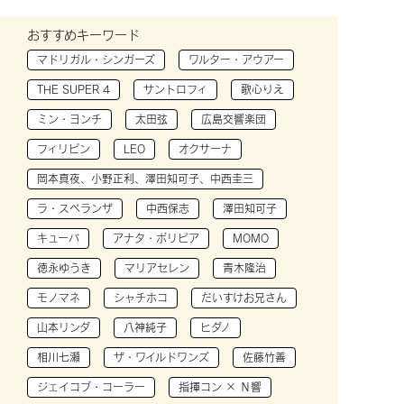
おすすめキーワード
マドリガル・シンガーズ
ワルター・アウアー
THE SUPER 4
サントロフィ
歌心りえ
ミン・ヨンチ
太田弦
広島交響楽団
フィリピン
LEO
オクサーナ
岡本真夜、小野正利、澤田知可子、中西圭三
ラ・スペランザ
中西保志
澤田知可子
キューバ
アナタ・ボリビア
MOMO
徳永ゆうき
マリアセレン
青木隆治
モノマネ
シャチホコ
だいすけお兄さん
山本リンダ
八神純子
ヒダノ
相川七瀬
ザ・ワイルドワンズ
佐藤竹善
ジェイコブ・コーラー
指揮コン × Ｎ響