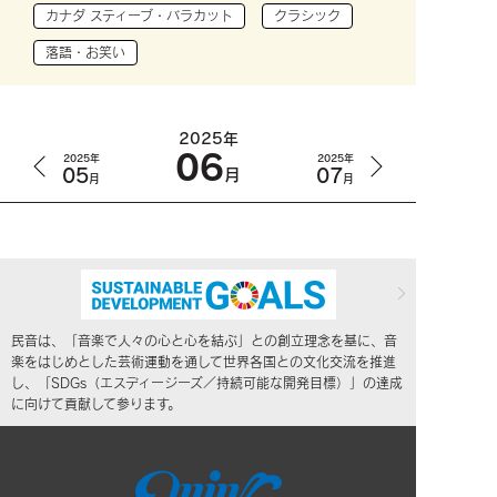
カナダ スティーブ・バラカット
クラシック
落語・お笑い
2025年
06
2025年
2025年
05
07
月
月
月
民音は、「音楽で人々の心と心を結ぶ」との創立理念を基に、音
楽をはじめとした芸術運動を通して世界各国との文化交流を推進
し、「SDGs（エスディージーズ／持続可能な開発目標）」の達成
に向けて貢献して参ります。