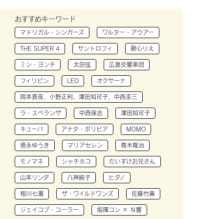
おすすめキーワード
マドリガル・シンガーズ
ワルター・アウアー
THE SUPER 4
サントロフィ
歌心りえ
ミン・ヨンチ
太田弦
広島交響楽団
フィリピン
LEO
オクサーナ
岡本真夜、小野正利、澤田知可子、中西圭三
ラ・スペランザ
中西保志
澤田知可子
キューバ
アナタ・ボリビア
MOMO
徳永ゆうき
マリアセレン
青木隆治
モノマネ
シャチホコ
だいすけお兄さん
山本リンダ
八神純子
ヒダノ
相川七瀬
ザ・ワイルドワンズ
佐藤竹善
ジェイコブ・コーラー
指揮コン × Ｎ響