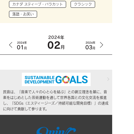
カナダ スティーブ・バラカット
クラシック
落語・お笑い
2024年
02
2024年
2024年
01
03
月
月
月
民音は、「音楽で人々の心と心を結ぶ」との創立理念を基に、音
楽をはじめとした芸術運動を通して世界各国との文化交流を推進
し、「SDGs（エスディージーズ／持続可能な開発目標）」の達成
に向けて貢献して参ります。