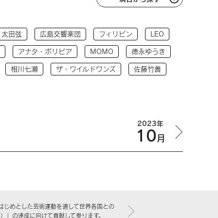
太田弦
広島交響楽団
フィリピン
LEO
アナタ・ボリビア
MOMO
徳永ゆうき
相川七瀬
ザ・ワイルドワンズ
佐藤竹善
2023年
10
月
はじめとした芸術運動を通して世界各国との
標）」の達成に向けて貢献して参ります。