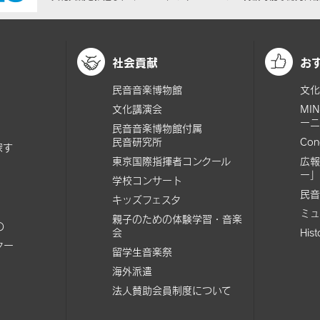
社会貢献
お
民音音楽博物館
文化
文化講演会
MI
ーニ
民音音楽博物館付属
民音研究所
Con
探す
東京国際指揮者コンクール
広報
ー」
学校コンサート
民音
キッズフェスタ
ミュ
親子のための体験学習・音楽
の
会
His
ター
留学生音楽祭
海外派遣
法人賛助会員制度について