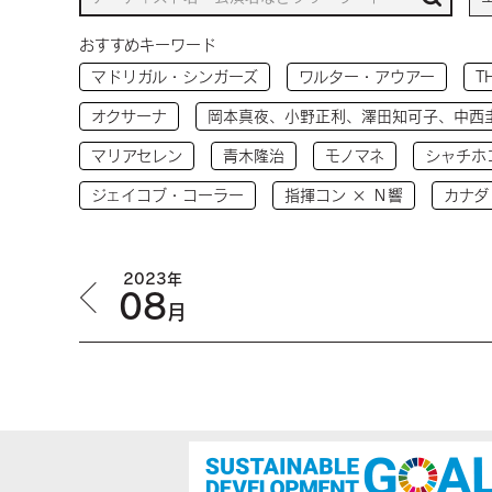
おすすめキーワード
マドリガル・シンガーズ
ワルター・アウアー
T
オクサーナ
岡本真夜、小野正利、澤田知可子、中西
マリアセレン
青木隆治
モノマネ
シャチホ
ジェイコブ・コーラー
指揮コン × Ｎ響
カナダ
2023年
08
月