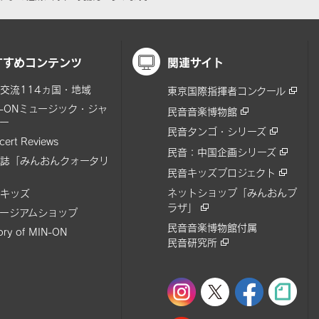
すすめコンテンツ
関連サイト
交流114ヵ国・地域
東京国際指揮者コンクール
N-ONミュージック・ジャ
民音音楽博物館
ー
民音タンゴ・シリーズ
cert Reviews
民音：中国企画シリーズ
誌「みんおんクォータリ
民音キッズプロジェクト
ネットショップ「みんおんプ
キッズ
ラザ」
ージアムショップ
民音音楽博物館付属
tory of MIN-ON
民音研究所