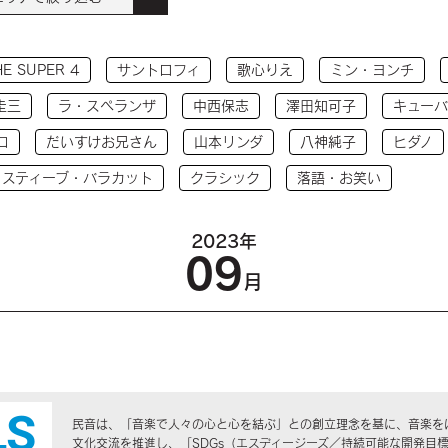
HE SUPER 4
サントロフィ
歌心りえ
ミン・ヨンチ
圭三
ラ・スペランザ
中西保志
澤田知可子
キューバ
コ
だいすけお兄さん
山本リンダ
八神純子
ヒダノ
 スティーブ・バラカット
クラシック
落語・お笑い
2023年
09
月
民音は、「音楽で人々の心と心を結ぶ」との創立理念を基に、音楽を
文化交流を推進し、「SDGs（エスディージーズ／持続可能な開発目