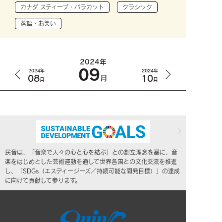
カナダ スティーブ・バラカット
クラシック
落語・お笑い
2024年
09
2024年
2024年
08
10
月
月
月
民音は、「音楽で人々の心と心を結ぶ」との創立理念を基に、音
楽をはじめとした芸術運動を通して世界各国との文化交流を推進
し、「SDGs（エスディージーズ／持続可能な開発目標）」の達成
に向けて貢献して参ります。