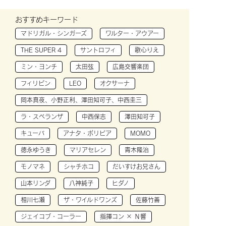
おすすめキーワード
マドリガル・シンガーズ
ワルター・アウアー
THE SUPER 4
サントロフィ
歌心りえ
ミン・ヨンチ
太田弦
広島交響楽団
フィリピン
LEO
オクサーナ
岡本真夜、小野正利、澤田知可子、中西圭三
ラ・スペランザ
中西保志
澤田知可子
キューバ
アナタ・ボリビア
MOMO
徳永ゆうき
マリアセレン
青木隆治
モノマネ
シャチホコ
だいすけお兄さん
山本リンダ
八神純子
ヒダノ
相川七瀬
ザ・ワイルドワンズ
佐藤竹善
ジェイコブ・コーラー
指揮コン × Ｎ響