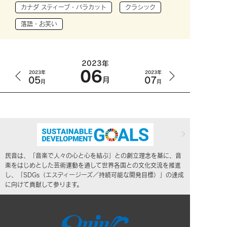
カナダ スティーブ・バラカット
クラシック
落語・お笑い
2023年
06
2023年
2023年
05
07
月
月
月
民音は、「音楽で人々の心と心を結ぶ」との創立理念を基に、音
楽をはじめとした芸術運動を通して世界各国との文化交流を推進
し、「SDGs（エスディージーズ／持続可能な開発目標）」の達成
に向けて貢献して参ります。