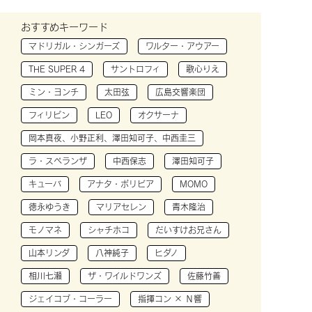
おすすめキーワード
マドリガル・シンガーズ
ワルター・アウアー
THE SUPER 4
サントロフィ
歌心りえ
ミン・ヨンチ
太田弦
広島交響楽団
フィリピン
LEO
オクサーナ
岡本真夜、小野正利、澤田知可子、中西圭三
ラ・スペランザ
中西保志
澤田知可子
キューバ
アナタ・ボリビア
MOMO
徳永ゆうき
マリアセレン
青木隆治
モノマネ
シャチホコ
だいすけお兄さん
山本リンダ
八神純子
ヒダノ
相川七瀬
ザ・ワイルドワンズ
佐藤竹善
ジェイコブ・コーラー
指揮コン × Ｎ響