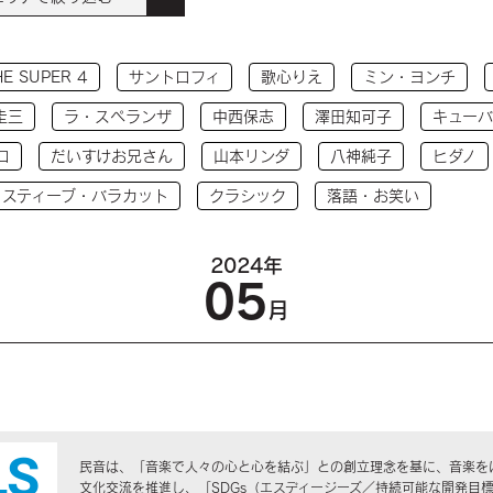
HE SUPER 4
サントロフィ
歌心りえ
ミン・ヨンチ
圭三
ラ・スペランザ
中西保志
澤田知可子
キューバ
コ
だいすけお兄さん
山本リンダ
八神純子
ヒダノ
 スティーブ・バラカット
クラシック
落語・お笑い
2024年
05
月
民音は、「音楽で人々の心と心を結ぶ」との創立理念を基に、音楽を
文化交流を推進し、「SDGs（エスディージーズ／持続可能な開発目