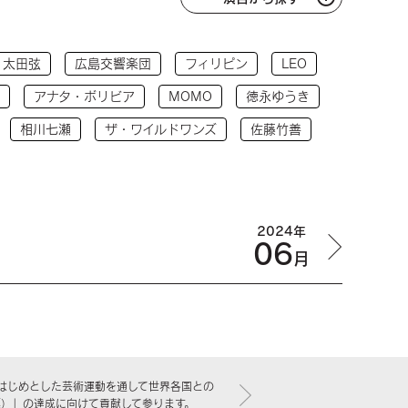
太田弦
広島交響楽団
フィリピン
LEO
アナタ・ボリビア
MOMO
徳永ゆうき
相川七瀬
ザ・ワイルドワンズ
佐藤竹善
2024年
06
月
はじめとした芸術運動を通して世界各国との
標）」の達成に向けて貢献して参ります。