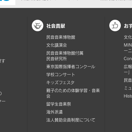
社会貢献
お
民音音楽博物館
文化
文化講演会
MI
ーニ
民音音楽博物館付属
民音研究所
Con
探す
東京国際指揮者コンクール
広報
ー」
学校コンサート
民音
キッズフェスタ
ミュ
親子のための体験学習・音楽
の
会
His
ター
留学生音楽祭
海外派遣
法人賛助会員制度について