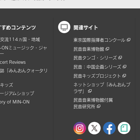
すすめコンテンツ
関連サイト
交流114ヵ国・地域
東京国際指揮者コンクール
N-ONミュージック・ジャ
民音音楽博物館
ー
民音タンゴ・シリーズ
cert Reviews
民音：中国企画シリーズ
誌「みんおんクォータリ
民音キッズプロジェクト
ネットショップ「みんおんプ
キッズ
ラザ」
ージアムショップ
民音音楽博物館付属
tory of MIN-ON
民音研究所