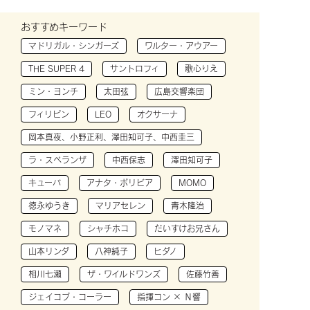
おすすめキーワード
マドリガル・シンガーズ
ワルター・アウアー
THE SUPER 4
サントロフィ
歌心りえ
ミン・ヨンチ
太田弦
広島交響楽団
フィリピン
LEO
オクサーナ
岡本真夜、小野正利、澤田知可子、中西圭三
ラ・スペランザ
中西保志
澤田知可子
キューバ
アナタ・ボリビア
MOMO
徳永ゆうき
マリアセレン
青木隆治
モノマネ
シャチホコ
だいすけお兄さん
山本リンダ
八神純子
ヒダノ
相川七瀬
ザ・ワイルドワンズ
佐藤竹善
ジェイコブ・コーラー
指揮コン × Ｎ響