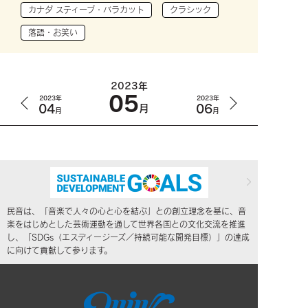
カナダ スティーブ・バラカット
クラシック
落語・お笑い
2023年
05
2023年
2023年
04
06
月
月
月
民音は、「音楽で人々の心と心を結ぶ」との創立理念を基に、音
楽をはじめとした芸術運動を通して世界各国との文化交流を推進
し、「SDGs（エスディージーズ／持続可能な開発目標）」の達成
に向けて貢献して参ります。