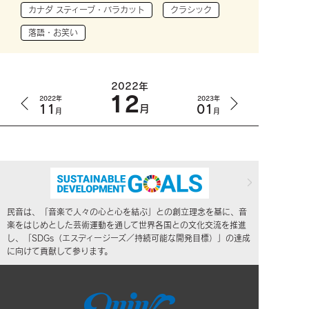
カナダ スティーブ・バラカット
クラシック
落語・お笑い
2022年
12
2022年
2023年
11
01
月
月
月
民音は、「音楽で人々の心と心を結ぶ」との創立理念を基に、音
楽をはじめとした芸術運動を通して世界各国との文化交流を推進
し、「SDGs（エスディージーズ／持続可能な開発目標）」の達成
に向けて貢献して参ります。