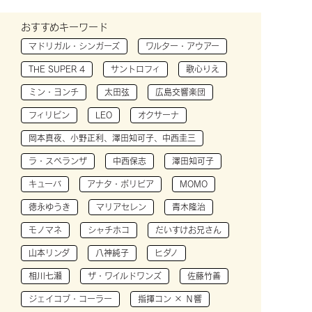
おすすめキーワード
マドリガル・シンガーズ
ワルター・アウアー
THE SUPER 4
サントロフィ
歌心りえ
ミン・ヨンチ
太田弦
広島交響楽団
フィリピン
LEO
オクサーナ
岡本真夜、小野正利、澤田知可子、中西圭三
ラ・スペランザ
中西保志
澤田知可子
キューバ
アナタ・ボリビア
MOMO
徳永ゆうき
マリアセレン
青木隆治
モノマネ
シャチホコ
だいすけお兄さん
山本リンダ
八神純子
ヒダノ
相川七瀬
ザ・ワイルドワンズ
佐藤竹善
ジェイコブ・コーラー
指揮コン × Ｎ響