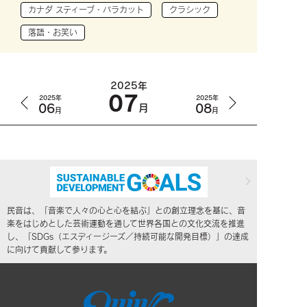
カナダ スティーブ・バラカット
クラシック
落語・お笑い
2025年
07
2025年
2025年
06
08
月
月
月
民音は、「音楽で人々の心と心を結ぶ」との創立理念を基に、音
楽をはじめとした芸術運動を通して世界各国との文化交流を推進
し、「SDGs（エスディージーズ／持続可能な開発目標）」の達成
に向けて貢献して参ります。