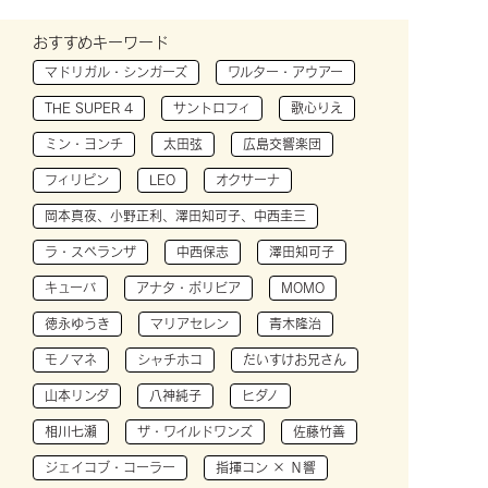
おすすめキーワード
マドリガル・シンガーズ
ワルター・アウアー
THE SUPER 4
サントロフィ
歌心りえ
ミン・ヨンチ
太田弦
広島交響楽団
フィリピン
LEO
オクサーナ
岡本真夜、小野正利、澤田知可子、中西圭三
ラ・スペランザ
中西保志
澤田知可子
キューバ
アナタ・ボリビア
MOMO
徳永ゆうき
マリアセレン
青木隆治
モノマネ
シャチホコ
だいすけお兄さん
山本リンダ
八神純子
ヒダノ
相川七瀬
ザ・ワイルドワンズ
佐藤竹善
ジェイコブ・コーラー
指揮コン × Ｎ響