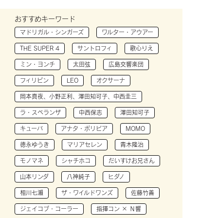
おすすめキーワード
マドリガル・シンガーズ
ワルター・アウアー
THE SUPER 4
サントロフィ
歌心りえ
ミン・ヨンチ
太田弦
広島交響楽団
フィリピン
LEO
オクサーナ
岡本真夜、小野正利、澤田知可子、中西圭三
ラ・スペランザ
中西保志
澤田知可子
キューバ
アナタ・ボリビア
MOMO
徳永ゆうき
マリアセレン
青木隆治
モノマネ
シャチホコ
だいすけお兄さん
山本リンダ
八神純子
ヒダノ
相川七瀬
ザ・ワイルドワンズ
佐藤竹善
ジェイコブ・コーラー
指揮コン × Ｎ響