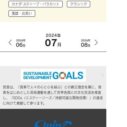
カナダ スティーブ・バラカット
クラシック
落語・お笑い
2024年
07
2024年
2024年
06
08
月
月
月
民音は、「音楽で人々の心と心を結ぶ」との創立理念を基に、音
楽をはじめとした芸術運動を通して世界各国との文化交流を推進
し、「SDGs（エスディージーズ／持続可能な開発目標）」の達成
に向けて貢献して参ります。