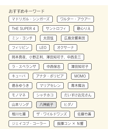
おすすめキーワード
マドリガル・シンガーズ
ワルター・アウアー
THE SUPER 4
サントロフィ
歌心りえ
ミン・ヨンチ
太田弦
広島交響楽団
フィリピン
LEO
オクサーナ
岡本真夜、小野正利、澤田知可子、中西圭三
ラ・スペランザ
中西保志
澤田知可子
キューバ
アナタ・ボリビア
MOMO
徳永ゆうき
マリアセレン
青木隆治
モノマネ
シャチホコ
だいすけお兄さん
山本リンダ
八神純子
ヒダノ
相川七瀬
ザ・ワイルドワンズ
佐藤竹善
ジェイコブ・コーラー
指揮コン × Ｎ響