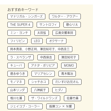
おすすめキーワード
マドリガル・シンガーズ
ワルター・アウアー
THE SUPER 4
サントロフィ
歌心りえ
ミン・ヨンチ
太田弦
広島交響楽団
フィリピン
LEO
オクサーナ
岡本真夜、小野正利、澤田知可子、中西圭三
ラ・スペランザ
中西保志
澤田知可子
キューバ
アナタ・ボリビア
MOMO
徳永ゆうき
マリアセレン
青木隆治
モノマネ
シャチホコ
だいすけお兄さん
山本リンダ
八神純子
ヒダノ
相川七瀬
ザ・ワイルドワンズ
佐藤竹善
ジェイコブ・コーラー
指揮コン × Ｎ響