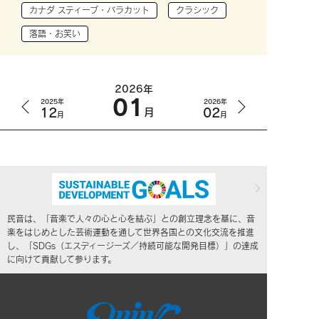
カナダ スティーブ・バラカット
クラシック
落語・お笑い
2026年
01
2025年
2026年
12
02
月
月
月
民音は、「音楽で人々の心と心を結ぶ」との創立理念を基に、音
楽をはじめとした芸術運動を通して世界各国との文化交流を推進
し、「SDGs（エスディージーズ／持続可能な開発目標）」の達成
に向けて貢献して参ります。