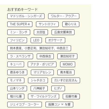
おすすめキーワード
マドリガル・シンガーズ
ワルター・アウアー
THE SUPER 4
サントロフィ
歌心りえ
ミン・ヨンチ
太田弦
広島交響楽団
フィリピン
LEO
オクサーナ
岡本真夜、小野正利、澤田知可子、中西圭三
ラ・スペランザ
中西保志
澤田知可子
キューバ
アナタ・ボリビア
MOMO
徳永ゆうき
マリアセレン
青木隆治
モノマネ
シャチホコ
だいすけお兄さん
山本リンダ
八神純子
ヒダノ
相川七瀬
ザ・ワイルドワンズ
佐藤竹善
ジェイコブ・コーラー
指揮コン × Ｎ響