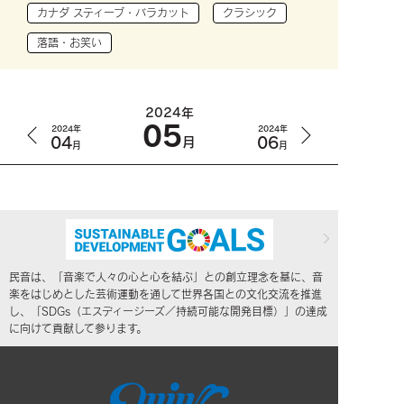
カナダ スティーブ・バラカット
クラシック
落語・お笑い
2024年
05
2024年
2024年
04
06
月
月
月
民音は、「音楽で人々の心と心を結ぶ」との創立理念を基に、音
楽をはじめとした芸術運動を通して世界各国との文化交流を推進
し、「SDGs（エスディージーズ／持続可能な開発目標）」の達成
に向けて貢献して参ります。