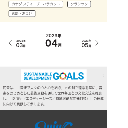
カナダ スティーブ・バラカット
クラシック
落語・お笑い
2023年
04
2023年
2023年
03
05
月
月
月
民音は、「音楽で人々の心と心を結ぶ」との創立理念を基に、音
楽をはじめとした芸術運動を通して世界各国との文化交流を推進
し、「SDGs（エスディージーズ／持続可能な開発目標）」の達成
に向けて貢献して参ります。