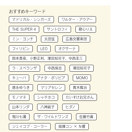
おすすめキーワード
マドリガル・シンガーズ
ワルター・アウアー
THE SUPER 4
サントロフィ
歌心りえ
ミン・ヨンチ
太田弦
広島交響楽団
フィリピン
LEO
オクサーナ
岡本真夜、小野正利、澤田知可子、中西圭三
ラ・スペランザ
中西保志
澤田知可子
キューバ
アナタ・ボリビア
MOMO
徳永ゆうき
マリアセレン
青木隆治
モノマネ
シャチホコ
だいすけお兄さん
山本リンダ
八神純子
ヒダノ
相川七瀬
ザ・ワイルドワンズ
佐藤竹善
ジェイコブ・コーラー
指揮コン × Ｎ響