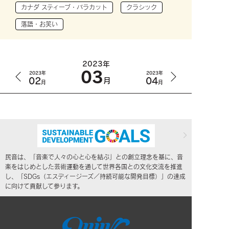
カナダ スティーブ・バラカット
クラシック
落語・お笑い
2023年
03
2023年
2023年
02
04
月
月
月
民音は、「音楽で人々の心と心を結ぶ」との創立理念を基に、音
楽をはじめとした芸術運動を通して世界各国との文化交流を推進
し、「SDGs（エスディージーズ／持続可能な開発目標）」の達成
に向けて貢献して参ります。