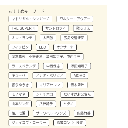
おすすめキーワード
マドリガル・シンガーズ
ワルター・アウアー
THE SUPER 4
サントロフィ
歌心りえ
ミン・ヨンチ
太田弦
広島交響楽団
フィリピン
LEO
オクサーナ
岡本真夜、小野正利、澤田知可子、中西圭三
ラ・スペランザ
中西保志
澤田知可子
キューバ
アナタ・ボリビア
MOMO
徳永ゆうき
マリアセレン
青木隆治
モノマネ
シャチホコ
だいすけお兄さん
山本リンダ
八神純子
ヒダノ
相川七瀬
ザ・ワイルドワンズ
佐藤竹善
ジェイコブ・コーラー
指揮コン × Ｎ響