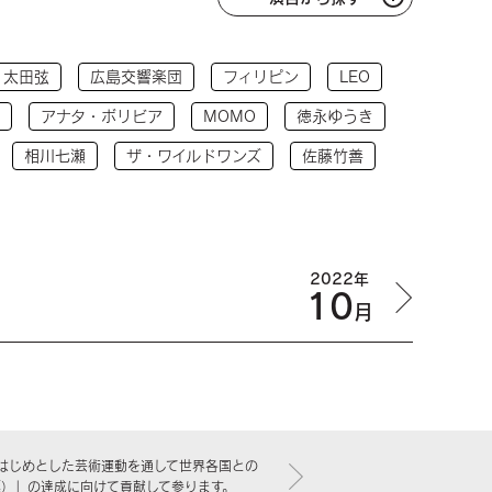
太田弦
広島交響楽団
フィリピン
LEO
アナタ・ボリビア
MOMO
徳永ゆうき
相川七瀬
ザ・ワイルドワンズ
佐藤竹善
2022年
10
月
はじめとした芸術運動を通して世界各国との
標）」の達成に向けて貢献して参ります。