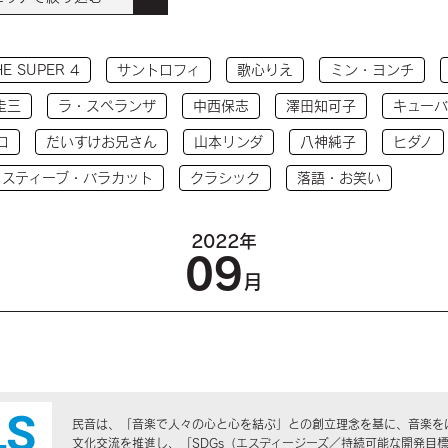
HE SUPER 4
サントロフィ
歌心りえ
ミン・ヨンチ
圭三
ラ・スペランザ
中西保志
澤田知可子
キューバ
コ
だいすけお兄さん
山本リンダ
八神純子
ヒダノ
 スティーブ・バラカット
クラシック
落語・お笑い
2022年
09
月
民音は、「音楽で人々の心と心を結ぶ」との創立理念を基に、音楽を
文化交流を推進し、「SDGs（エスディージーズ／持続可能な開発目