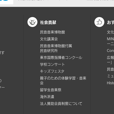
社会貢献
お
民音音楽博物館
文化
文化講演会
MI
ーニ
民音音楽博物館付属
民音研究所
Con
探す
東京国際指揮者コンクール
広報
ー」
学校コンサート
民音
キッズフェスタ
ミュ
親子のための体験学習・音楽
の
会
His
ター
留学生音楽祭
海外派遣
法人賛助会員制度について