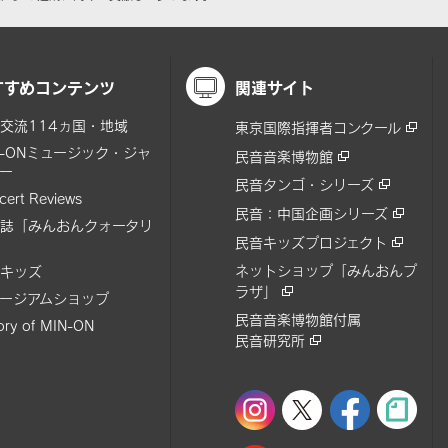
すすめコンテンツ
関連サイト
交流114ヵ国・地域
東京国際指揮者コンクール
N-ONミュージック・ジャ
民音音楽博物館
ー
民音タンゴ・シリーズ
cert Reviews
民音：中国企画シリーズ
誌「みんおんクォータリ
民音キッズプロジェクト
ネットショップ「みんおんプ
キッズ
ラザ」
ージアムショップ
民音音楽博物館付属
tory of MIN-ON
民音研究所