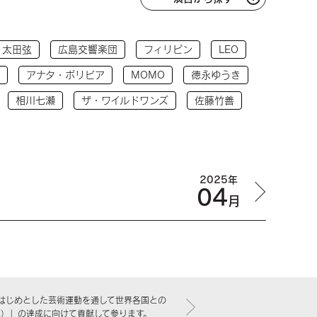
太田弦
広島交響楽団
フィリピン
LEO
アナタ・ボリビア
MOMO
徳永ゆうき
相川七瀬
ザ・ワイルドワンズ
佐藤竹善
2025年
04
月
はじめとした芸術運動を通して世界各国との
標）」の達成に向けて貢献して参ります。