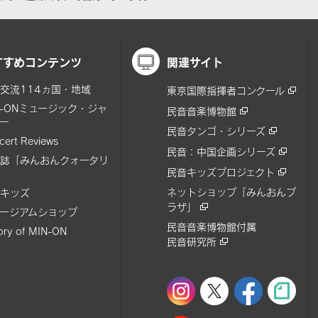
すすめコンテンツ
関連サイト
交流114ヵ国・地域
東京国際指揮者コンクール
N-ONミュージック・ジャ
民音音楽博物館
ー
民音タンゴ・シリーズ
cert Reviews
民音：中国企画シリーズ
誌「みんおんクォータリ
民音キッズプロジェクト
ネットショップ「みんおんプ
キッズ
ラザ」
ージアムショップ
民音音楽博物館付属
tory of MIN-ON
民音研究所