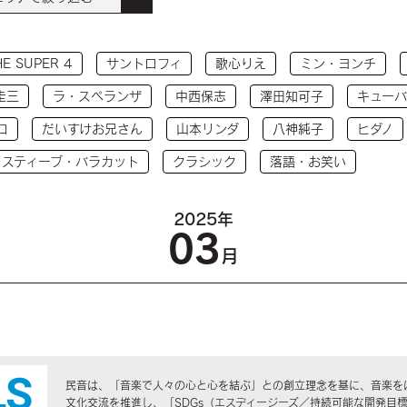
HE SUPER 4
サントロフィ
歌心りえ
ミン・ヨンチ
圭三
ラ・スペランザ
中西保志
澤田知可子
キューバ
コ
だいすけお兄さん
山本リンダ
八神純子
ヒダノ
 スティーブ・バラカット
クラシック
落語・お笑い
2025年
03
月
民音は、「音楽で人々の心と心を結ぶ」との創立理念を基に、音楽を
文化交流を推進し、「SDGs（エスディージーズ／持続可能な開発目