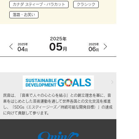
カナダ スティーブ・バラカット
クラシック
落語・お笑い
2025年
05
2025年
2025年
04
06
月
月
月
民音は、「音楽で人々の心と心を結ぶ」との創立理念を基に、音
楽をはじめとした芸術運動を通して世界各国との文化交流を推進
し、「SDGs（エスディージーズ／持続可能な開発目標）」の達成
に向けて貢献して参ります。