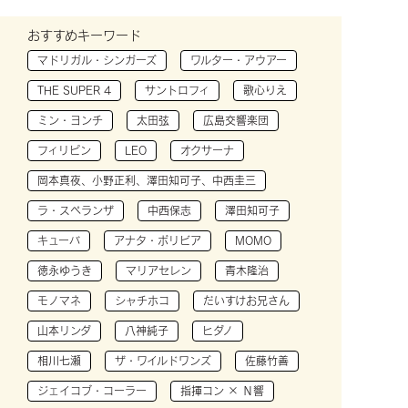
おすすめキーワード
マドリガル・シンガーズ
ワルター・アウアー
THE SUPER 4
サントロフィ
歌心りえ
ミン・ヨンチ
太田弦
広島交響楽団
フィリピン
LEO
オクサーナ
岡本真夜、小野正利、澤田知可子、中西圭三
ラ・スペランザ
中西保志
澤田知可子
キューバ
アナタ・ボリビア
MOMO
徳永ゆうき
マリアセレン
青木隆治
モノマネ
シャチホコ
だいすけお兄さん
山本リンダ
八神純子
ヒダノ
相川七瀬
ザ・ワイルドワンズ
佐藤竹善
ジェイコブ・コーラー
指揮コン × Ｎ響