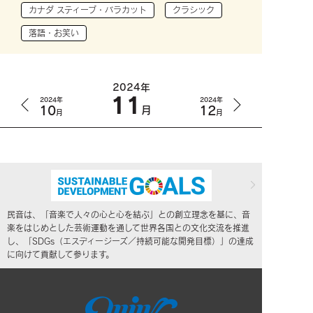
カナダ スティーブ・バラカット
クラシック
落語・お笑い
2024年
11
2024年
2024年
10
12
月
月
月
民音は、「音楽で人々の心と心を結ぶ」との創立理念を基に、音
楽をはじめとした芸術運動を通して世界各国との文化交流を推進
し、「SDGs（エスディージーズ／持続可能な開発目標）」の達成
に向けて貢献して参ります。