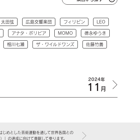
太田弦
広島交響楽団
フィリピン
LEO
アナタ・ボリビア
MOMO
徳永ゆうき
相川七瀬
ザ・ワイルドワンズ
佐藤竹善
2024年
11
月
はじめとした芸術運動を通して世界各国との
標）」の達成に向けて貢献して参ります。