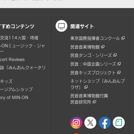
すすめコンテンツ
関連サイト
交流114ヵ国・地域
東京国際指揮者コンクール
N-ONミュージック・ジャ
民音音楽博物館
ー
民音タンゴ・シリーズ
cert Reviews
民音：中国企画シリーズ
誌「みんおんクォータリ
民音キッズプロジェクト
ネットショップ「みんおんプ
キッズ
ラザ」
ージアムショップ
民音音楽博物館付属
tory of MIN-ON
民音研究所