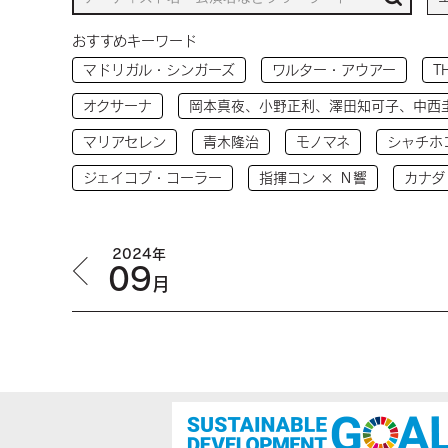
おすすめキーワード
マドリガル・シンガーズ
ワルター・アウアー
T
オクサーナ
岡本真夜、小野正利、澤田知可子、中西
マリアセレン
青木隆治
モノマネ
シャチホ
ジェイコブ・コーラー
指揮コン × Ｎ響
カナダ
2024年
09
月