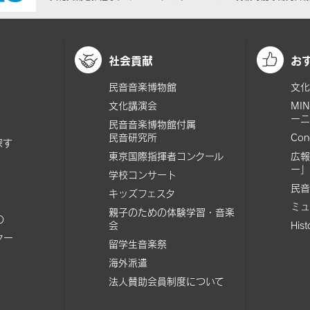
社会貢献
お
民音音楽博物館
文化
文化講演会
MI
ーニ
民音音楽博物館付属
民音研究所
Con
探す
東京国際指揮者コンクール
広報
ー」
学校コンサート
民音
キッズフェスタ
ミュ
親子のための体験学習・音楽
の
会
His
ター
留学生音楽祭
海外派遣
法人賛助会員制度について