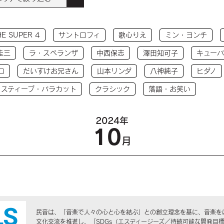
HE SUPER 4
サントロフィ
歌心りえ
ミン・ヨンチ
圭三
ラ・スペランザ
中西保志
澤田知可子
キューバ
コ
だいすけお兄さん
山本リンダ
八神純子
ヒダノ
 スティーブ・バラカット
クラシック
落語・お笑い
2024年
10
月
民音は、「音楽で人々の心と心を結ぶ」との創立理念を基に、音楽を
文化交流を推進し、「SDGs（エスディージーズ／持続可能な開発目