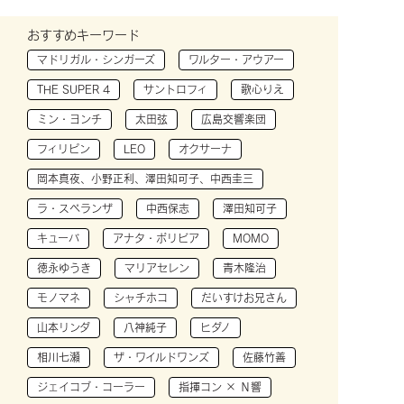
おすすめキーワード
マドリガル・シンガーズ
ワルター・アウアー
THE SUPER 4
サントロフィ
歌心りえ
ミン・ヨンチ
太田弦
広島交響楽団
フィリピン
LEO
オクサーナ
岡本真夜、小野正利、澤田知可子、中西圭三
ラ・スペランザ
中西保志
澤田知可子
キューバ
アナタ・ボリビア
MOMO
徳永ゆうき
マリアセレン
青木隆治
モノマネ
シャチホコ
だいすけお兄さん
山本リンダ
八神純子
ヒダノ
相川七瀬
ザ・ワイルドワンズ
佐藤竹善
ジェイコブ・コーラー
指揮コン × Ｎ響