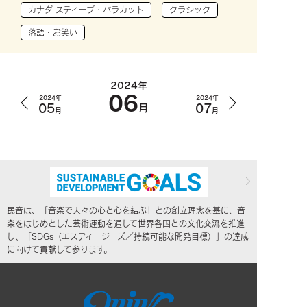
カナダ スティーブ・バラカット
クラシック
落語・お笑い
2024年
06
2024年
2024年
05
07
月
月
月
民音は、「音楽で人々の心と心を結ぶ」との創立理念を基に、音
楽をはじめとした芸術運動を通して世界各国との文化交流を推進
し、「SDGs（エスディージーズ／持続可能な開発目標）」の達成
に向けて貢献して参ります。