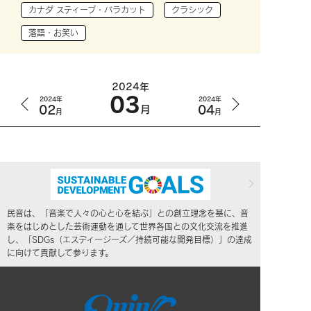
カナダ スティーブ・バラカット
クラシック
落語・お笑い
2024年
03
2024年
2024年
02
04
月
月
月
民音は、「音楽で人々の心と心を結ぶ」との創立理念を基に、音
楽をはじめとした芸術運動を通して世界各国との文化交流を推進
し、「SDGs（エスディージーズ／持続可能な開発目標）」の達成
に向けて貢献して参ります。