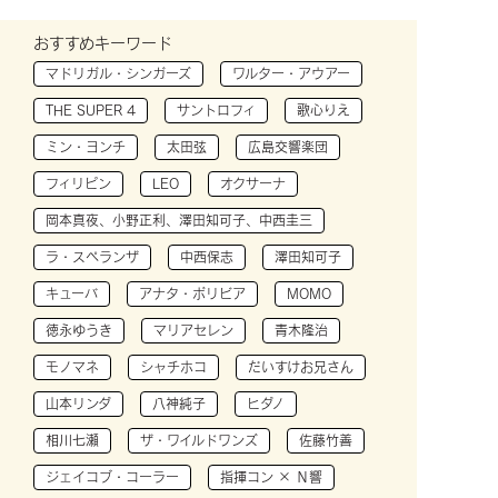
おすすめキーワード
マドリガル・シンガーズ
ワルター・アウアー
THE SUPER 4
サントロフィ
歌心りえ
ミン・ヨンチ
太田弦
広島交響楽団
フィリピン
LEO
オクサーナ
岡本真夜、小野正利、澤田知可子、中西圭三
ラ・スペランザ
中西保志
澤田知可子
キューバ
アナタ・ボリビア
MOMO
徳永ゆうき
マリアセレン
青木隆治
モノマネ
シャチホコ
だいすけお兄さん
山本リンダ
八神純子
ヒダノ
相川七瀬
ザ・ワイルドワンズ
佐藤竹善
ジェイコブ・コーラー
指揮コン × Ｎ響