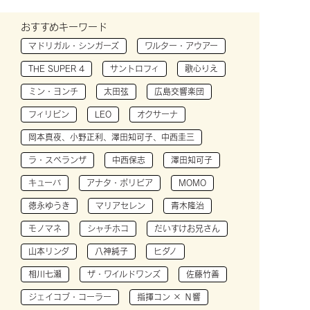
おすすめキーワード
マドリガル・シンガーズ
ワルター・アウアー
THE SUPER 4
サントロフィ
歌心りえ
ミン・ヨンチ
太田弦
広島交響楽団
フィリピン
LEO
オクサーナ
岡本真夜、小野正利、澤田知可子、中西圭三
ラ・スペランザ
中西保志
澤田知可子
キューバ
アナタ・ボリビア
MOMO
徳永ゆうき
マリアセレン
青木隆治
モノマネ
シャチホコ
だいすけお兄さん
山本リンダ
八神純子
ヒダノ
相川七瀬
ザ・ワイルドワンズ
佐藤竹善
ジェイコブ・コーラー
指揮コン × Ｎ響