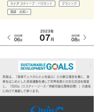
カナダ スティーブ・バラカット
クラシック
落語・お笑い
2023年
07
2023年
2023年
06
08
月
月
月
民音は、「音楽で人々の心と心を結ぶ」との創立理念を基に、音
楽をはじめとした芸術運動を通して世界各国との文化交流を推進
し、「SDGs（エスディージーズ／持続可能な開発目標）」の達成
に向けて貢献して参ります。