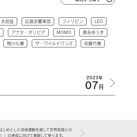
太田弦
広島交響楽団
フィリピン
LEO
アナタ・ボリビア
MOMO
徳永ゆうき
相川七瀬
ザ・ワイルドワンズ
佐藤竹善
2023年
07
月
はじめとした芸術運動を通して世界各国との
標）」の達成に向けて貢献して参ります。