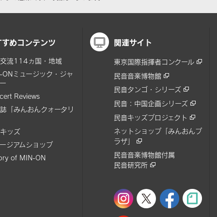
すすめコンテンツ
関連サイト
交流114ヵ国・地域
東京国際指揮者コンクール
N-ONミュージック・ジャ
民音音楽博物館
ー
民音タンゴ・シリーズ
cert Reviews
民音：中国企画シリーズ
誌「みんおんクォータリ
民音キッズプロジェクト
ネットショップ「みんおんプ
キッズ
ラザ」
ージアムショップ
民音音楽博物館付属
tory of MIN-ON
民音研究所