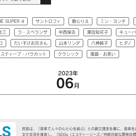
HE SUPER 4
サントロフィ
歌心りえ
ミン・ヨンチ
圭三
ラ・スペランザ
中西保志
澤田知可子
キューバ
コ
だいすけお兄さん
山本リンダ
八神純子
ヒダノ
 スティーブ・バラカット
クラシック
落語・お笑い
2023年
06
月
民音は、「音楽で人々の心と心を結ぶ」との創立理念を基に、音楽を
文化交流を推進し、「SDGs（エスディージーズ／持続可能な開発目