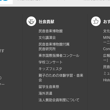
社会貢献
お
民音音楽博物館
文化
文化講演会
MI
ーニ
民音音楽博物館付属
民音研究所
Con
探す
東京国際指揮者コンクール
広報
ー」
学校コンサート
民音
キッズフェスタ
ミュ
親子のための体験学習・音楽
の
会
His
ター
留学生音楽祭
海外派遣
法人賛助会員制度について