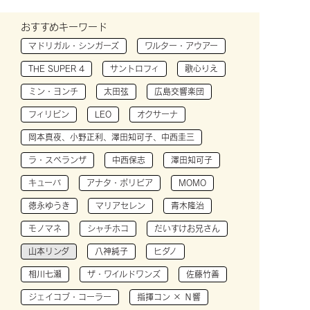
おすすめキーワード
マドリガル・シンガーズ
ワルター・アウアー
THE SUPER 4
サントロフィ
歌心りえ
ミン・ヨンチ
太田弦
広島交響楽団
フィリピン
LEO
オクサーナ
岡本真夜、小野正利、澤田知可子、中西圭三
ラ・スペランザ
中西保志
澤田知可子
キューバ
アナタ・ボリビア
MOMO
徳永ゆうき
マリアセレン
青木隆治
モノマネ
シャチホコ
だいすけお兄さん
山本リンダ
八神純子
ヒダノ
相川七瀬
ザ・ワイルドワンズ
佐藤竹善
ジェイコブ・コーラー
指揮コン × Ｎ響